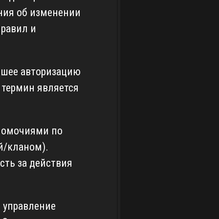
ния об изменении
правил и
дшее авторизацию
 термин является
номочиями по
й/кланом).
сть за действия
 управление