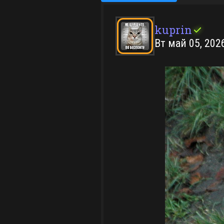
kuprin
check
Вт май 05, 202