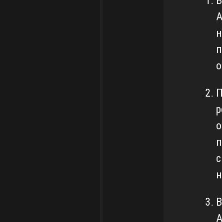
В
А
н
п
о
П
р
о
п
с
н
В
А