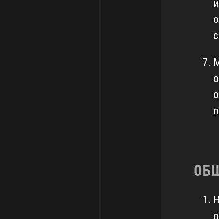
и
о
с
М
о
о
п
ОБ
Н
о