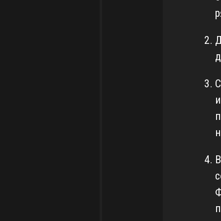
р
Д
д
С
и
п
н
В
с
Ф
п