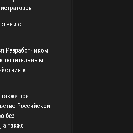
нистраторов
ствии с
ся Разработчиком
исключительным
ействия к
 также при
ьство Российской
о без
 а также