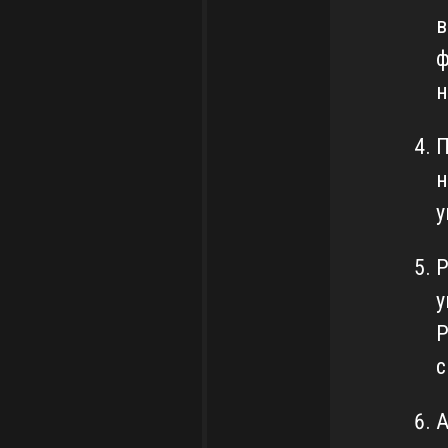
в
ф
н
П
н
у
Р
у
Р
с
А