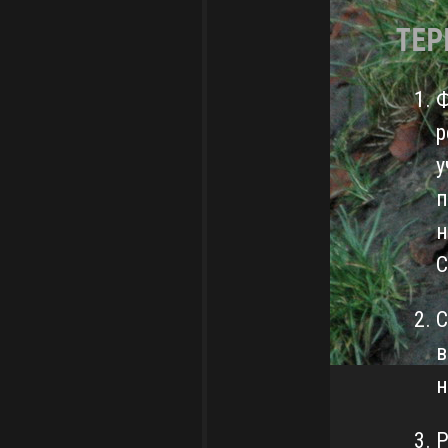
ТЕР
Ф
р
у
п
н
С
С
в
н
Р