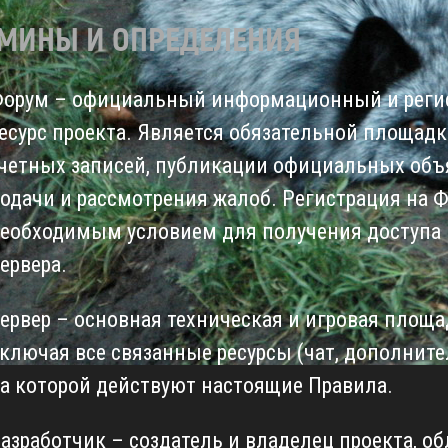
МИНЫ И ОПРЕДЕЛЕНИЯ
орум – официальный информационный и рег
есурс проекта. Является обязательной площад
четных записей, публикации официальных объя
одачи и рассмотрения жалоб. Регистрация на 
еобходимым условием для получения доступа 
ервера.
ервер – основная техническая и игровая площа
ключая все связанные ресурсы (чат, дополните
а которой действуют настоящие Правила.
азработчик – создатель и владелец проекта, 