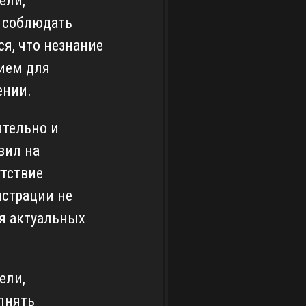
ели,
и соблюдать
я, что незнание
ием для
ении.
ятельно и
вил на
утствие
страции не
я актуальных
ели,
лнять