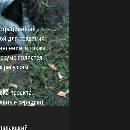
истрационный
кой для создания
влений, а также
Форуме является
к ресурсам
дка проекта,
льные сервисы),
обладающий