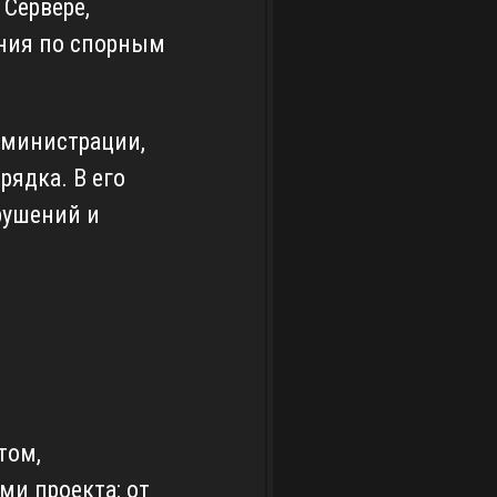
Сервере,
ния по спорным
дминистрации,
ядка. В его
рушений и
том,
и проекта: от