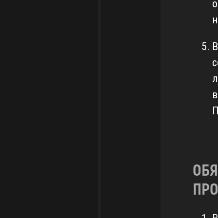
о
н
В
с
л
в
П
ОБЯ
ПРО