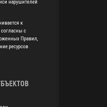
писи нарушителей
нивается к
 согласны с
оженных Правил,
ние ресурсов
УБЪЕКТОВ