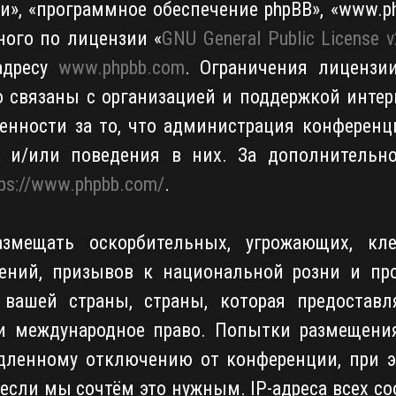
», «программное обеспечение phpBB», «www.php
ного по лицензии «
GNU General Public License v
адресу
www.phpbb.com
. Ограничения лицензи
о связаны с организацией и поддержкой интер
твенности за то, что администрация конференц
я и/или поведения в них. За дополнительн
tps://www.phpbb.com/
.
змещать оскорбительных, угрожающих, кле
ений, призывов к национальной розни и пр
вашей страны, страны, которая предоставл
ли международное право. Попытки размещени
дленному отключению от конференции, при э
 если мы сочтём это нужным. IP-адреса всех 