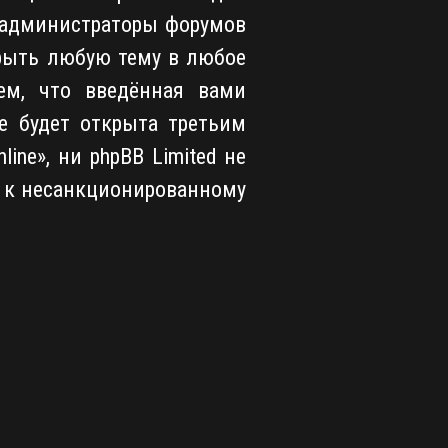
о администраторы форумов
крыть любую тему в любое
ем, что введённая вами
е будет открыта третьим
ne», ни phpBB Limited не
и к несанкционированному