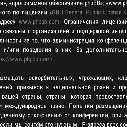
», «программное обеспечение phpBB», «www.php
ного по лицензии «
GNU General Public License v
адресу
www.phpbb.com
. Ограничения лицензи
о связаны с организацией и поддержкой интер
твенности за то, что администрация конференц
я и/или поведения в них. За дополнительн
tps://www.phpbb.com/
.
змещать оскорбительных, угрожающих, кле
ений, призывов к национальной розни и пр
вашей страны, страны, которая предоставл
ли международное право. Попытки размещени
дленному отключению от конференции, при э
 если мы сочтём это нужным. IP-адреса всех 