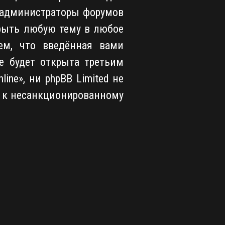
о администраторы форумов
крыть любую тему в любое
ем, что введённая вами
е будет открыта третьим
ne», ни phpBB Limited не
и к несанкционированному