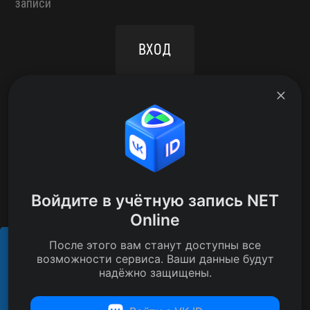
записи
ВХОД
РЕГИСТРАЦИЯ
NAV-NEWS
ФОРУМ
ПОДДЕРЖКА
ВХОД
АДМИНИСТРАТОРСКИЙ РАЗДЕЛ
Войдите в учётную запись NET
NET Online Team
Online
Copyright 2018-2026
После этого вам станут доступны все
E-mail: legal@netonline.team
Этот сайт использует cookies для
возможности сервиса. Ваши данные будут
обеспечения своей корректной работы.
PRESS-KIT
надёжно защищены.
Подробнее
ПРАВОВАЯ ИНФОРМАЦИЯ