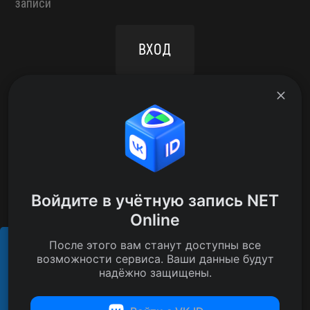
записи
ВХОД
РЕГИСТРАЦИЯ
NAV-NEWS
ФОРУМ
ПОДДЕРЖКА
ВХОД
АДМИНИСТРАТОРСКИЙ РАЗДЕЛ
Войдите в учётную запись NET
NET Online Team
Online
Copyright 2018-2026
После этого вам станут доступны все
E-mail: legal@netonline.team
Этот сайт использует cookies для
возможности сервиса. Ваши данные будут
обеспечения своей корректной работы.
PRESS-KIT
надёжно защищены.
Подробнее
ПРАВОВАЯ ИНФОРМАЦИЯ