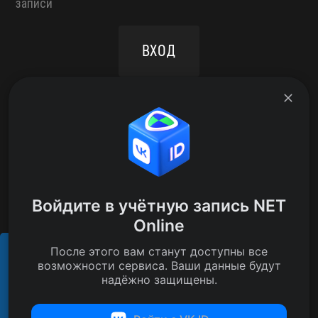
записи
ВХОД
РЕГИСТРАЦИЯ
NAV-NEWS
ФОРУМ
ПОДДЕРЖКА
ВХОД
АДМИНИСТРАТОРСКИЙ РАЗДЕЛ
Войдите в учётную запись NET
NET Online Team
Online
Copyright 2018-2026
После этого вам станут доступны все
E-mail: legal@netonline.team
Этот сайт использует cookies для
возможности сервиса. Ваши данные будут
обеспечения своей корректной работы.
PRESS-KIT
надёжно защищены.
Подробнее
ПРАВОВАЯ ИНФОРМАЦИЯ